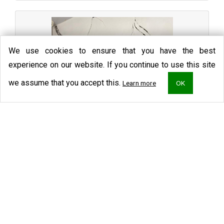
We use cookies to ensure that you have the best
experience on our website. If you continue to use this site
At
we assume that you accept this.
Learn more
OK
Brunna Gualberto
Secretária